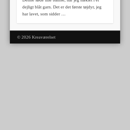
Denne søde lille bamse, har jeg hæklet i et
dejligt blåt garn. Det er det første tøjdyr, jeg
har lavet, som sidder …
© 2026 Kreaværelset